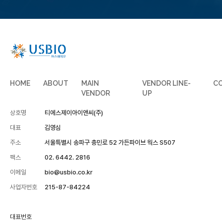
HOME
ABOUT
MAIN
VENDOR LINE-
C
VENDOR
UP
상호명
티에스제이아이앤씨(주)
대표
김영심
주소
서울특별시 송파구 충민로 52 가든파이브 웍스 S507
팩스
02. 6442. 2816
이메일
bio@usbio.co.kr
사업자번호
215-87-84224
대표번호