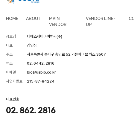
HOME
ABOUT
MAIN
VENDOR LINE-
C
VENDOR
UP
상호명
티에스제이아이앤씨(주)
대표
김영심
주소
서울특별시 송파구 충민로 52 가든파이브 웍스 S507
팩스
02. 6442. 2816
이메일
bio@usbio.co.kr
사업자번호
215-87-84224
대표번호
02. 862. 2816