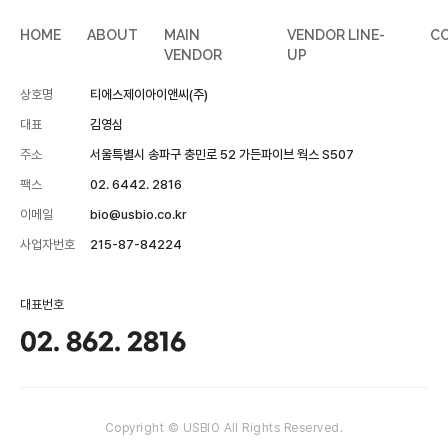
HOME
ABOUT
MAIN
VENDOR LINE-
C
VENDOR
UP
상호명
티에스제이아이앤씨(주)
대표
김영심
주소
서울특별시 송파구 충민로 52 가든파이브 웍스 S507
팩스
02. 6442. 2816
이메일
bio@usbio.co.kr
사업자번호
215-87-84224
대표번호
02. 862. 2816
Copyright © USBIO All Rights Reserved.