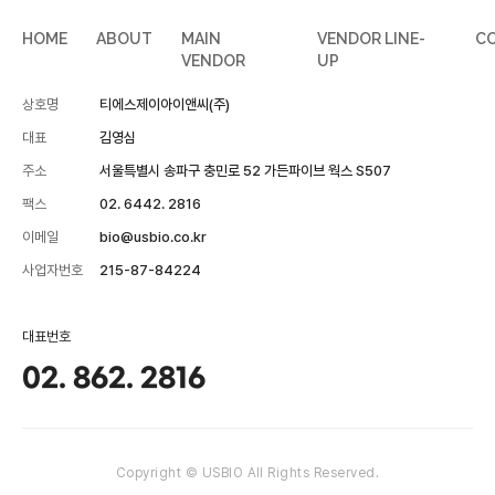
HOME
ABOUT
MAIN
VENDOR LINE-
C
VENDOR
UP
상호명
티에스제이아이앤씨(주)
대표
김영심
주소
서울특별시 송파구 충민로 52 가든파이브 웍스 S507
팩스
02. 6442. 2816
이메일
bio@usbio.co.kr
사업자번호
215-87-84224
대표번호
02. 862. 2816
Copyright © USBIO All Rights Reserved.