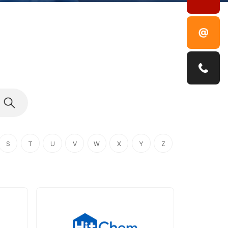
S
T
U
V
W
X
Y
Z