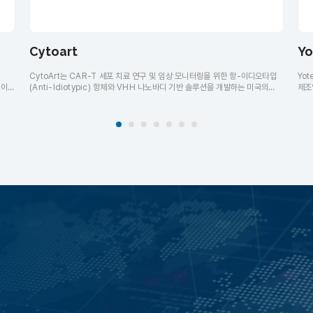
Cytoart
Yo
CytoArt는 CAR-T 세포 치료 연구 및 임상 모니터링을 위한 항-이디오타입
Yo
 이후
(Anti-Idiotypic) 항체와 VHH 나노바디 기반 솔루션을 개발하는 미국의
제조
포주
바이오테크 기업입니다. Cytoart는 세포치료제 개발, 품질관리, 임상
품질
모니터링을 지원하는 고감도 검출 시약과 맞춤형 항체 개발 서비스를 제공하고
수분분
과
있습니다. Cytoart는 Flow Cytometry, ELISA, MSD 등 다양한 분석
게이
플랫폼에 적용 가능한 제품을 공급합니다. Cytoart는 전 세계 연구기관과
있습니
 등
바이오기업의 CAR-T 및 차세대 세포치료제 연구를 지원하고 있습니다.
테스
어스바이오(USBIO)는 Cytoart 한국 공식 대리점입니다.
Yo
대학
어스바
대리