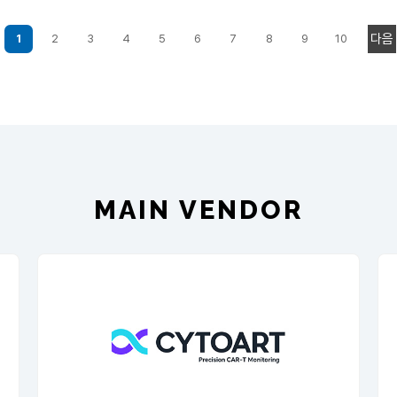
다음
1
2
3
4
5
6
7
8
9
10
MAIN VENDOR