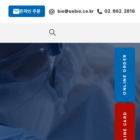
@
온라인 주문
bio@usbio.co.kr
02. 862. 2816
ONLINE ORDER
LINE CARD