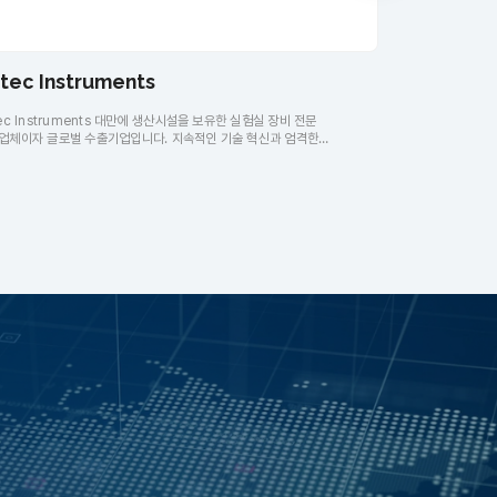
tec Instruments
YSBiotec
tec Instruments 대만에 생산시설을 보유한 실험실 장비 전문
Shanghai Yuso
업체이자 글로벌 수출기업입니다. 지속적인 기술 혁신과 엄격한
(Synthetic B
관리를 바탕으로 실험실 믹서, 핫플레이트, 펌프, 스핀 코터, 전자저울,
단백질·효소·대사공
석기, 실험실 오븐, 수조(Water Bath), 온도 컨트롤러, 점도계, 푸시풀
생산합니다. YSB
지, 진공 컨트롤러 등 다양한 ​실험실 기기 및 과학 장비를 공급하고
재조합 콜라겐, 에르
다. Yotec Instruments의 모든 제품은 국제 품질 기준에 맞춰 생산 및
비타민D3 유도체 
트되며, 뛰어난 내구성과 정밀도, 안정적인 성능을 제공하고 있습니다.
가치사슬(Full V
tec Instruments는 풍부한 제조 경험과 전문 기술진을 바탕으로 연구소,
고품질의 친환경 
, 산업체 등 다양한 고객의 요구에 최적화된 솔루션을 제공하고 있습니다.
어스바이오(USBIO)
이오(USBIO)는 Yotec Instruments CO., LTD 한국 공식
Co.,Ltd(YSBi
점입니다.