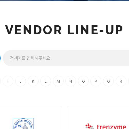
VENDOR LINE-UP
I
J
K
L
M
N
O
P
Q
R