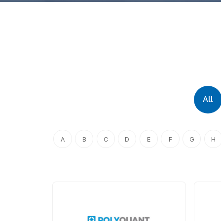
All
A
B
C
D
E
F
G
H