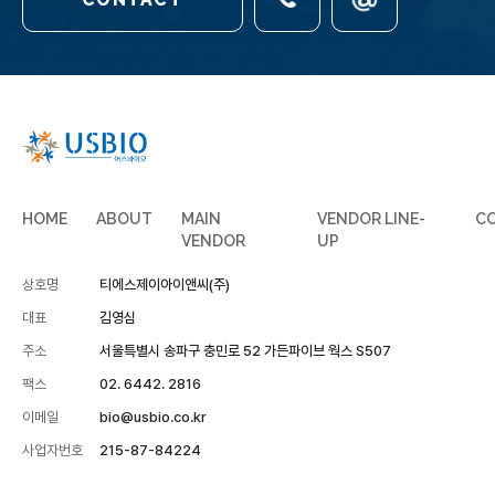
HOME
ABOUT
MAIN
VENDOR LINE-
C
VENDOR
UP
상호명
티에스제이아이앤씨(주)
대표
김영심
주소
서울특별시 송파구 충민로 52 가든파이브 웍스 S507
팩스
02. 6442. 2816
이메일
bio@usbio.co.kr
사업자번호
215-87-84224