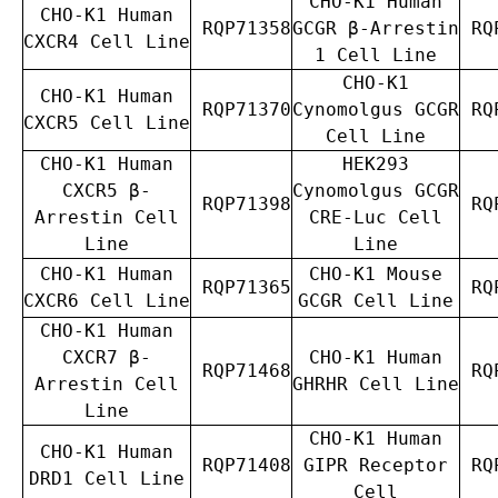
CHO-K1 Human
CHO-K1 Human
RQP71358
GCGR β-Arrestin
RQP
CXCR4 Cell Line
1 Cell Line
CHO-K1
CHO-K1 Human
RQP71370
Cynomolgus GCGR
RQP
CXCR5 Cell Line
Cell Line
CHO-K1 Human
HEK293
CXCR5 β-
Cynomolgus GCGR
RQP71398
RQP
Arrestin Cell
CRE-Luc Cell
Line
Line
CHO-K1 Human
CHO-K1 Mouse
RQP71365
RQP
CXCR6 Cell Line
GCGR Cell Line
CHO-K1 Human
CXCR7 β-
CHO-K1 Human
RQP71468
RQP
Arrestin Cell
GHRHR Cell Line
Line
CHO-K1 Human
CHO-K1 Human
RQP71408
GIPR Receptor
RQP
DRD1 Cell Line
Cell