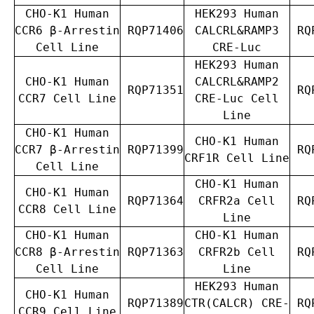
CHO-K1 Human
HEK293 Human
CCR6 β-Arrestin
RQP71406
CALCRL&RAMP3
RQP
Cell Line
CRE-Luc
HEK293 Human
CHO-K1 Human
CALCRL&RAMP2
RQP71351
RQP
CCR7 Cell Line
CRE-Luc Cell
Line
CHO-K1 Human
CHO-K1 Human
CCR7 β-Arrestin
RQP71399
RQP
CRF1R Cell Line
Cell Line
CHO-K1 Human
CHO-K1 Human
RQP71364
CRFR2a Cell
RQP
CCR8 Cell Line
Line
CHO-K1 Human
CHO-K1 Human
CCR8 β-Arrestin
RQP71363
CRFR2b Cell
RQP
Cell Line
Line
HEK293 Human
CHO-K1 Human
RQP71389
CTR(CALCR) CRE-
RQP
CCR9 Cell Line