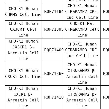
CHO-K1 Human
CHO-K1 Human
RQP71184
CTR&RAMP2 CRE-
RQP
CHRM5 Cell Line
Luc Cell Line
CHO-K1 Human
CHO-K1 Rat
CX3CR1 Cell
RQP71395
CTR&RAMP3 Cell
RQP
Line
Line
CHO-K1 Human
CHO-K1 Human
CX3CR1 β-
RQP71409
CTR&RAMP3 CRE-
RQP
Arrestin Cell
Luc Cell Line
Line
CHO-K1 Human
CHO-K1 Human
CTR&RAMP3 β-
RQP71360
RQP
CXCR1 Cell Line
Arrestin Cell
Line
CHO-K1 Human
CHO-K1 Human
CXCR1 β-
CTR&RAMP2 β-
RQP71410
RQP
Arrestin Cell
Arrestin Cell
Line
Line