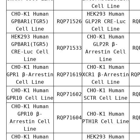
Cell Line
CHO-K1 Human
HEK293 Human
GPBAR1(TGR5)
RQP71526
GLP2R CRE-Luc
RQP
Cell Line
Cell Line
HEK293 Human
CHO-K1 Human
GPBAR1(TGR5)
GLP2R β-
RQP71533
RQP
CRE-Luc Cell
Arrestin Cell
Line
Line
CHO-K1 Human
CHO-K1 Human
GPR1 β-Arrestin
RQP71619
XCR1
β
-Arrestin
RQ
Cell Line
Cell Line
CHO-K1 Human
CHO-K1 Human
RQP71602
RQP
GPR10 Cell Line
SCTR Cell Line
CHO-K1 Human
GPR10 β-
CHO-K1 Human
RQP71604
RQP
Arrestin Cell
PTH1R Cell Line
Line
CHO-K1 Human
HEK293 Human