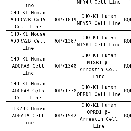
NPY4R Cell Line
Line
CHO-K1 Human
CHO-K1 Human
ADORA2B Gα15
RQP71019
RQP
NPY5R Cell Line
Cell Line
CHO-K1 Mouse
CHO-K1 Human
ADORA2B Cell
RQP71367
RQP
NTSR1 Cell Line
Line
CHO-K1 Human
CHO-K1 Human
NTSR1 β-
ADORA3 Cell
RQP71348
RQP
Arrestin Cell
Line
Line
CHO-K1 Human
CHO-K1 Human
ADORA3 Gα15
RQP71338
RQP
OPRD1 Cell Line
Cell Line
CHO-K1 Human
HEK293 Human
OPRD1 β-
ADRA1A Cell
RQP71542
RQP
Arrestin Cell
Line
Line