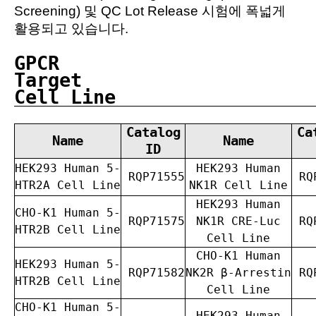
Screening) 및 QC Lot Release 시험에 폭넓게
활용되고 있습니다.
GPCR
Target
Cell Line
Catalog
Ca
Name
Name
ID
HEK293 Human 5-
HEK293 Human
RQP71555
RQP
HTR2A Cell Line
NK1R Cell Line
HEK293 Human
CHO-K1 Human 5-
RQP71575
NK1R CRE-Luc
RQP
HTR2B Cell Line
Cell Line
CHO-K1 Human
HEK293 Human 5-
RQP71582
NK2R β-Arrestin
RQP
HTR2B Cell Line
Cell Line
CHO-K1 Human 5-
HEK293 Human