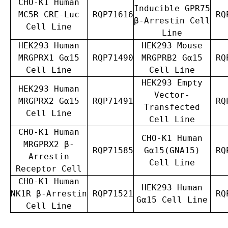
CHO-K1 Human
Inducible GPR75
MC5R CRE-Luc
RQP71616
RQP
β-Arrestin Cell
Cell Line
Line
HEK293 Human
HEK293 Mouse
MRGPRX1 Gα15
RQP71490
MRGPRB2 Gα15
RQP
Cell Line
Cell Line
HEK293 Empty
HEK293 Human
Vector-
MRGPRX2 Gα15
RQP71491
RQP
Transfected
Cell Line
Cell Line
CHO-K1 Human
CHO-K1 Human
MRGPRX2 β-
RQP71585
Gα15(GNA15)
RQP
Arrestin
Cell Line
Receptor Cell
CHO-K1 Human
HEK293 Human
NK1R β-Arrestin
RQP71521
RQP
Gα15 Cell Line
Cell Line