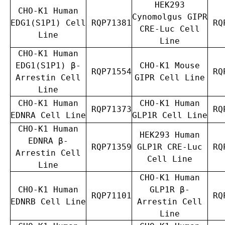
HEK293
CHO-K1 Human
Cynomolgus GIPR
EDG1(S1P1) Cell
RQP71381
RQP
CRE-Luc Cell
Line
Line
CHO-K1 Human
EDG1(S1P1) β-
CHO-K1 Mouse
RQP71554
RQP
Arrestin Cell
GIPR Cell Line
Line
CHO-K1 Human
CHO-K1 Human
RQP71373
RQP
EDNRA Cell Line
GLP1R Cell Line
CHO-K1 Human
HEK293 Human
EDNRA β-
RQP71359
GLP1R CRE-Luc
RQP
Arrestin Cell
Cell Line
Line
CHO-K1 Human
CHO-K1 Human
GLP1R β-
RQP71101
RQP
EDNRB Cell Line
Arrestin Cell
Line