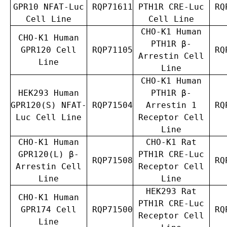
GPR10 NFAT-Luc
RQP71611
PTH1R CRE-Luc
RQP
Cell Line
Cell Line
CHO-K1 Human
CHO-K1 Human
PTH1R β-
GPR120 Cell
RQP71105
RQP
Arrestin Cell
Line
Line
CHO-K1 Human
HEK293 Human
PTH1R β-
GPR120(S) NFAT-
RQP71504
Arrestin 1
RQP
Luc Cell Line
Receptor Cell
Line
CHO-K1 Human
CHO-K1 Rat
GPR120(L) β-
PTH1R CRE-Luc
RQP71508
RQP
Arrestin Cell
Receptor Cell
Line
Line
HEK293 Rat
CHO-K1 Human
PTH1R CRE-Luc
GPR174 Cell
RQP71500
RQP
Receptor Cell
Line