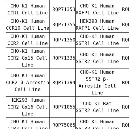
CHO-K1 Human
CHO-K1 Human
RQP71353
RQP
CCR1 Cell Line
RXFP1 Cell Line
CHO-K1 Human
HEK293 Human
RQP71355
RQP
CCR10 Cell Line
RXFP1 Cell Line
CHO-K1 Human
CHO-K1 Human
RQP71350
RQP
CCR2 Cell Line
SSTR1 Cell Line
CHO-K1 Human
CHO-K1 Human
CCR2 Gα15 Cell
RQP71335
RQP
SSTR2 Cell Line
Line
CHO-K1 Human
CHO-K1 Human
SSTR2 β-
CCR2 β-Arrestin
RQP71394
RQP
Arrestin Cell
Cell Line
Line
HEK293 Human
CHO-K1 Rat
CCR2 Gα16 Cell
RQP71055
RQP
SSTR2 Cell Line
Line
CHO-K1 Human
CHO-K1 Human
RQP75065
RQP
CCR3 Cell Line
SSTR3 Cell Line