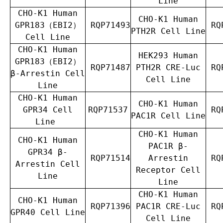
Line
CHO-K1 Human
CHO-K1 Human
GPR183（EBI2）
RQP71493
RQP
PTH2R Cell Line
Cell Line
CHO-K1 Human
HEK293 Human
GPR183（EBI2）
RQP71487
PTH2R CRE-Luc
RQP
β-Arrestin Cell
Cell Line
Line
CHO-K1 Human
CHO-K1 Human
GPR34 Cell
RQP71537
RQP
PAC1R Cell Line
Line
CHO-K1 Human
CHO-K1 Human
PAC1R β-
GPR34 β-
RQP71514
Arrestin
RQP
Arrestin Cell
Receptor Cell
Line
Line
CHO-K1 Human
CHO-K1 Human
RQP71396
PAC1R CRE-Luc
RQP
GPR40 Cell Line
Cell Line