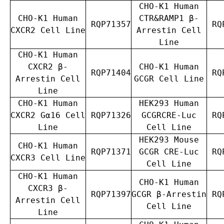
CHO-K1 Human
CHO-K1 Human
CTR&RAMP1 β-
RQP71357
RQP
CXCR2 Cell Line
Arrestin Cell
Line
CHO-K1 Human
CXCR2 β-
CHO-K1 Human
RQP71404
RQP
Arrestin Cell
GCGR Cell Line
Line
CHO-K1 Human
HEK293 Human
CXCR2 Gα16 Cell
RQP71326
GCGRCRE-Luc
RQP
Line
Cell Line
HEK293 Mouse
CHO-K1 Human
RQP71371
GCGR CRE-Luc
RQP
CXCR3 Cell Line
Cell Line
CHO-K1 Human
CHO-K1 Human
CXCR3 β-
RQP71397
GCGR β-Arrestin
RQP
Arrestin Cell
Cell Line
Line