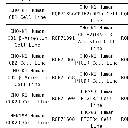
CHO-K1 Human
CHO-K1 Human
RQP71356
CRTH2(DP2) Cell
RQP
CB1 Cell Line
Line
CHO-K1 Human
CHO-K1 Human
CRTH2(DP2) β-
CB1 β-Arrestin
RQP71391
RQP
Arrestin Cell
Cell Line
Line
CHO-K1 Human
CHO-K1 Human
RQP71366
RQP
CB2 Cell Line
PTGIR Cell Line
CHO-K1 Human
CHO-K1 Human
CB2 β-Arrestin
RQP71558
RQP
PTGDR Cell Line
Cell Line
HEK293 Human
CHO-K1 Human
RQP71600
PTGER2 Cell
RQP
CCK2R Cell Line
Line
HEK293 Human
HEK293 Human
RQP71608
PTGER4 Cell
RQP
CCK2R Cell Line
Line