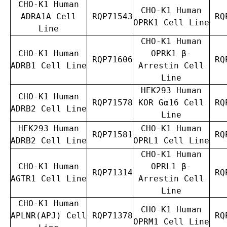
CHO-K1 Human
CHO-K1 Human
ADRA1A Cell
RQP71543
RQP
OPRK1 Cell Line
Line
CHO-K1 Human
CHO-K1 Human
OPRK1 β-
RQP71606
RQP
ADRB1 Cell Line
Arrestin Cell
Line
HEK293 Human
CHO-K1 Human
RQP71578
KOR Gα16 Cell
RQP
ADRB2 Cell Line
Line
HEK293 Human
CHO-K1 Human
RQP71581
RQP
ADRB2 Cell Line
OPRL1 Cell Line
CHO-K1 Human
CHO-K1 Human
OPRL1 β-
RQP71314
RQP
AGTR1 Cell Line
Arrestin Cell
Line
CHO-K1 Human
CHO-K1 Human
APLNR(APJ) Cell
RQP71378
RQP
OPRM1 Cell Line