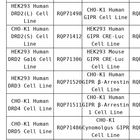
HEK293 Human
CHO-K1 Human
DRD2(L) Cell
RQP71498
RQP
GIPR Cell Line
Line
CHO-K1 Human
HEK293 Human
DRD2(S) Cell
RQP71412
GIPR CRE-Luc
RQP
Line
Cell Line
HEK293 Human
HEK293 Mouse
DRD2 Gα16 Cell
RQP71306
GIPR CRE-Luc
RQP
Line
Cell Line
CHO-K1 Human
HEK293 Human
RQP71520
GIPR β-Arrestin
RQP
DRD3 Cell Line
Cell Line
CHO-K1 Human
CHO-K1 Human
RQP71511
GIPR β-Arrestin
RQP
DRD4 Cell Line
1 Cell Line
CHO-K1
CHO-K1 Human
RQP71486
Cynomolgus GIPR
RQP
DRD5 Cell Line
Cell Line