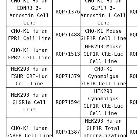
CHO-K1 Human
CHO-K1 Human
EDNRB β-
GLP1R β-
RQP71376
RQP
Arrestin Cell
Arrestin 1 Cell
Line
Line
CHO-K1 Human
CHO-K1 Mouse
RQP71488
RQP
FPR1 Cell Line
GLP1R Cell Line
HEK293 Mouse
CHO-K1 Human
RQP71513
GLP1R CRE-Luc
RQP
FPR2 Cell Line
Cell Line
HEK293 Human
CHO-K1
FSHR CRE-Luc
RQP71379
Cynomolgus
RQP
Cell Line
GLP1R Cell Line
HEK293
HEK293 Human
Cynomolgus
GHSR1a Cell
RQP71594
RQP
GLP1R CRE-Luc
Line
Cell Line
HEK293 Human
CHO-K1 Human
GLP1R Total
RQP71387
RQP
GNRHR Cell Line
Internalization