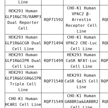
Line
CHO-K1 Human
HEK293 Human
VPAC2 β-
GLP1R&CTR/RAMP3
RQP71592
Arrestin
RQP
Dual Reporter
Receptor Cell
Cell
Line
HEK293 Human
CHO-K1 Human
GLP1R&GCGR Dual
RQP71494
VPAC2 CRE-Luc
RQP
Cell Line
Cell Line
HEK293 Human
HEK293 Human
GLP1R&GIPR Dual
RQP71499
CaSR NFAT-Luc
RQ
Cell Line
Cell Line
HEK293 Human
HEK293 Human
GLP1R&GCGR&GIPR
RQP71540
CaSR G
α
15 Cell
RQ
Triple Cell
Line
Line
CHO-K1 Human
CHO-K1 Human
RQP71549
GABBR1α&GABBR2
RQP
HCAR1 Cell Line
Cell Line