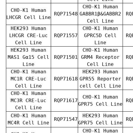
CHO-K1 Human
CHO-K1 Human
RQP71548
GABBR1β&GABBR2
RQP
LHCGR Cell Line
Cell Line
HEK293 Human
CHO-K1 Human
LHCGR CRE-Luc
RQP71557
GPRC5D Cell
RQP
Cell Line
Line
HEK293 Human
CHO-K1 Human
MAS1 Gα15 Cell
RQP71501
GRM4 Receptor
RQP
Line
Cell Line
CHO-K1 Human
HEK293 Human
MC1R CRE-Luc
RQP71618
GPR55 Reporter
RQP
Cell Line
cell Cell Line
CHO-K1 Human
CHO-K1 Human
MC3R CRE-Luc
RQP71617
RQP
GPR75 Cell Line
Cell Line
CHO-K1 Human
HEK293 Human
RQP71547
RQP
MC4R Cell Line
GPR75 Cell Line
CHO-K1 Human