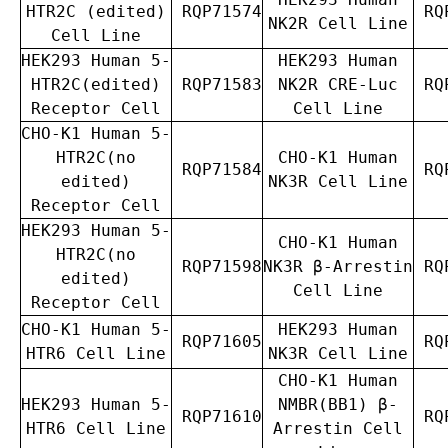
HTR2C (edited)
RQP71574
RQP
NK2R Cell Line
Cell Line
HEK293 Human 5-
HEK293 Human
HTR2C(edited)
RQP71583
NK2R CRE-Luc
RQP
Receptor Cell
Cell Line
CHO-K1 Human 5-
HTR2C(no
CHO-K1 Human
RQP71584
RQP
edited)
NK3R Cell Line
Receptor Cell
HEK293 Human 5-
CHO-K1 Human
HTR2C(no
RQP71598
NK3R β-Arrestin
RQP
edited)
Cell Line
Receptor Cell
CHO-K1 Human 5-
HEK293 Human
RQP71605
RQP
HTR6 Cell Line
NK3R Cell Line
CHO-K1 Human
HEK293 Human 5-
NMBR(BB1) β-
RQP71610
RQP
HTR6 Cell Line
Arrestin Cell