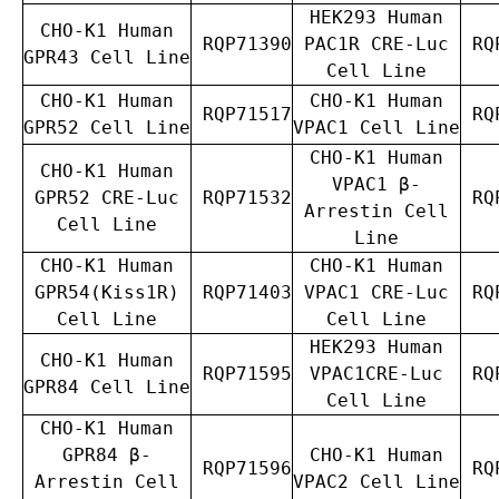
HEK293 Human
CHO-K1 Human
RQP71390
PAC1R CRE-Luc
RQP
GPR43 Cell Line
Cell Line
CHO-K1 Human
CHO-K1 Human
RQP71517
RQP
GPR52 Cell Line
VPAC1 Cell Line
CHO-K1 Human
CHO-K1 Human
VPAC1 β-
GPR52 CRE-Luc
RQP71532
RQP
Arrestin Cell
Cell Line
Line
CHO-K1 Human
CHO-K1 Human
GPR54(Kiss1R)
RQP71403
VPAC1 CRE-Luc
RQP
Cell Line
Cell Line
HEK293 Human
CHO-K1 Human
RQP71595
VPAC1CRE-Luc
RQP
GPR84 Cell Line
Cell Line
CHO-K1 Human
GPR84 β-
CHO-K1 Human
RQP71596
RQP
Arrestin Cell
VPAC2 Cell Line