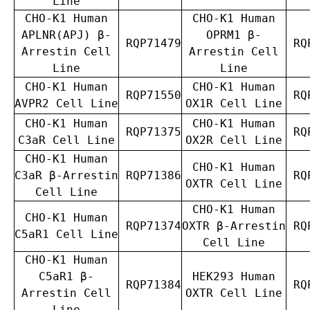
Line
CHO-K1 Human
CHO-K1 Human
APLNR(APJ) β-
OPRM1 β-
RQP71479
RQP
Arrestin Cell
Arrestin Cell
Line
Line
CHO-K1 Human
CHO-K1 Human
RQP71550
RQP
AVPR2 Cell Line
OX1R Cell Line
CHO-K1 Human
CHO-K1 Human
RQP71375
RQP
C3aR Cell Line
OX2R Cell Line
CHO-K1 Human
CHO-K1 Human
C3aR β-Arrestin
RQP71386
RQP
OXTR Cell Line
Cell Line
CHO-K1 Human
CHO-K1 Human
RQP71374
OXTR β-Arrestin
RQP
C5aR1 Cell Line
Cell Line
CHO-K1 Human
C5aR1 β-
HEK293 Human
RQP71384
RQP
Arrestin Cell
OXTR Cell Line
Line