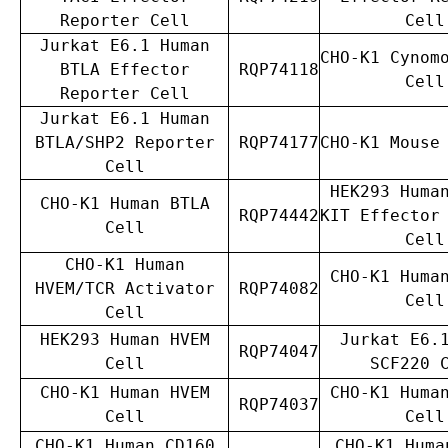
Reporter Cell
Cell
Jurkat E6.1 Human
CHO-K1 Cynom
BTLA Effector
RQP74118
Cell
Reporter Cell
Jurkat E6.1 Human
BTLA/SHP2 Reporter
RQP74177
CHO-K1 Mouse
Cell
HEK293 Huma
CHO-K1 Human BTLA
RQP74442
KIT Effector
Cell
Cell
CHO-K1 Human
CHO-K1 Huma
HVEM/TCR Activator
RQP74082
Cell
Cell
HEK293 Human HVEM
Jurkat E6.
RQP74047
Cell
SCF220 
CHO-K1 Human HVEM
CHO-K1 Huma
RQP74037
Cell
Cell
CHO-K1 Human CD160
CHO-K1 Huma