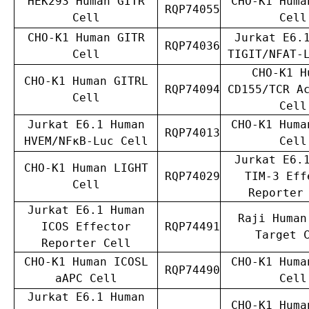
HEK293 Human GITR
CHO-K1 Huma
RQP74055
Cell
Cell
CHO-K1 Human GITR
Jurkat E6.
RQP74036
Cell
TIGIT/NFAT-
CHO-K1 H
CHO-K1 Human GITRL
RQP74094
CD155/TCR A
Cell
Cell
Jurkat E6.1 Human
CHO-K1 Huma
RQP74013
HVEM/NFκB-Luc Cell
Cell
Jurkat E6.
CHO-K1 Human LIGHT
RQP74029
TIM-3 Eff
Cell
Reporter
Jurkat E6.1 Human
Raji Human
ICOS Effector
RQP74491
Target 
Reporter Cell
CHO-K1 Human ICOSL
CHO-K1 Huma
RQP74490
aAPC Cell
Cell
Jurkat E6.1 Human
CHO-K1 Huma