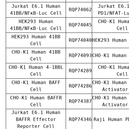
Jurkat E6.1 Human
Jurkat E6.
RQP74062
41BB/NFκB-Luc Cell
PD1/NFAT-L
HEK293 Human
CHO-K1 Hum
RQP74045
41BB/NFκB-Luc Cell
Cell
HEK293 Human 41BB
RQP74040
HEK293 Human
Cell
CHO-K1 Human 41BB
RQP74093
CHO-K1 Human
Cell
CHO-K1 Human 4-1BBL
CHO-K1 Hum
RQP74289
Cell
Cell
CHO-K1 Human BAFF
CHO-K1 Human
RQP74286
Cell
Activator
CHO-K1 Human BAFFR
CHO-K1 Human
RQP74387
Cell
Activator
Jurkat E6.1 Human
BAFFR Effector
RQP74346
Raji Human P
Reporter Cell