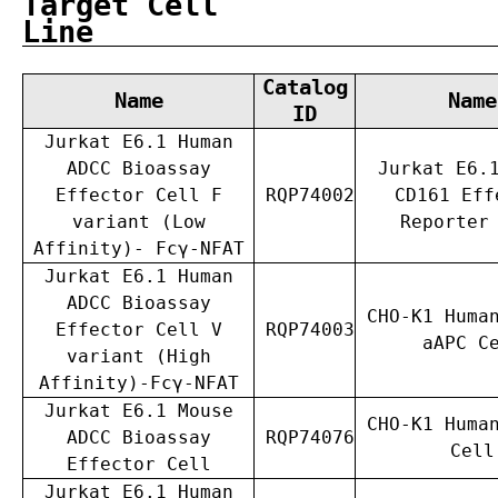
Target Cell
Line
Catalog
Name
Name
ID
Jurkat E6.1 Human
ADCC Bioassay
Jurkat E6.
Effector Cell F
RQP74002
CD161 Eff
variant (Low
Reporter
Affinity)- Fcγ-NFAT
Jurkat E6.1 Human
ADCC Bioassay
CHO-K1 Huma
Effector Cell V
RQP74003
aAPC C
variant (High
Affinity)-Fcγ-NFAT
Jurkat E6.1 Mouse
CHO-K1 Huma
ADCC Bioassay
RQP74076
Cell
Effector Cell
Jurkat E6.1 Human