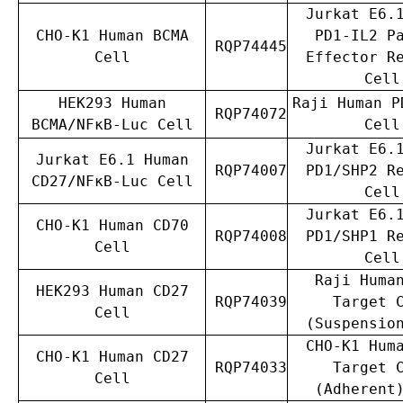
Jurkat E6.
CHO-K1 Human BCMA
PD1-IL2 P
RQP74445
Cell
Effector R
Cell
HEK293 Human
Raji Human P
RQP74072
BCMA/NFκB-Luc Cell
Cell
Jurkat E6.
Jurkat E6.1 Human
RQP74007
PD1/SHP2 R
CD27/NFκB-Luc Cell
Cell
Jurkat E6.
CHO-K1 Human CD70
RQP74008
PD1/SHP1 R
Cell
Cell
Raji Huma
HEK293 Human CD27
RQP74039
Target 
Cell
(Suspensio
CHO-K1 Hum
CHO-K1 Human CD27
RQP74033
Target 
Cell
(Adherent