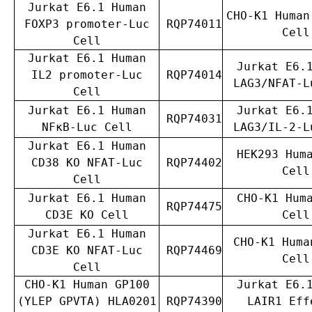
Jurkat E6.1 Human
CHO-K1 Human
FOXP3 promoter-Luc
RQP74011
Cell
Cell
Jurkat E6.1 Human
Jurkat E6.
IL2 promoter-Luc
RQP74014
LAG3/NFAT-L
Cell
Jurkat E6.1 Human
Jurkat E6.
RQP74031
NFκB-Luc Cell
LAG3/IL-2-L
Jurkat E6.1 Human
HEK293 Hum
CD38 KO NFAT-Luc
RQP74402
Cell
Cell
Jurkat E6.1 Human
CHO-K1 Hum
RQP74475
CD3E KO Cell
Cell
Jurkat E6.1 Human
CHO-K1 Huma
CD3E KO NFAT-Luc
RQP74469
Cell
Cell
CHO-K1 Human GP100
Jurkat E6.
(YLEP GPVTA) HLA0201
RQP74390
LAIR1 Eff