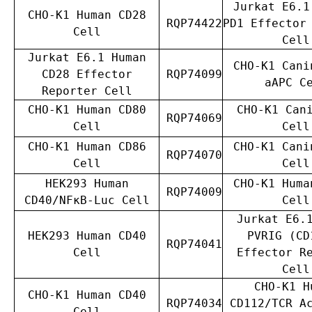
Jurkat E6.1
CHO-K1 Human CD28
RQP74422
PD1 Effector
Cell
Cell
Jurkat E6.1 Human
CHO-K1 Cani
CD28 Effector
RQP74099
aAPC C
Reporter Cell
CHO-K1 Human CD80
CHO-K1 Can
RQP74069
Cell
Cell
CHO-K1 Human CD86
CHO-K1 Cani
RQP74070
Cell
Cell
HEK293 Human
CHO-K1 Huma
RQP74009
CD40/NFκB-Luc Cell
Cell
Jurkat E6.
HEK293 Human CD40
PVRIG (CD
RQP74041
Cell
Effector R
Cell
CHO-K1 H
CHO-K1 Human CD40
RQP74034
CD112/TCR A
Cell