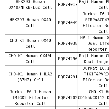
HEK293 Human
Raji Human P
RQP74017
OX40/NFκB-Luc Cell
Cell
Jurkat E6.
HEK293 Human OX40
SIRPα&CD4
RQP74049
Cell
Effector R
Cell
THP-1 Human 
CHO-K1 Human OX40
RQP74038
Dual Eff
Cell
Reporter
CHO-K1 Human OX40L
Raji Human C
RQP74290
Cell
Dual Targe
Jurkat E6.
CHO-K1 Human HHLA2
TIGIT&PVRI
RQP74291
(B7H7) Cell
Effector R
Cell
Jurkat E6.1 Human
CHO-K1 H
TMIGD2 Effector
RQP74202
CD155&CD112 
Reporter Cell
Cell