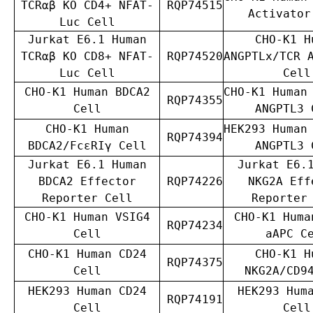
TCRαβ KO CD4+ NFAT-
RQP74515
Activator
Luc Cell
Jurkat E6.1 Human
CHO-K1 H
TCRαβ KO CD8+ NFAT-
RQP74520
ANGPTLx/TCR 
Luc Cell
Cell
CHO-K1 Human BDCA2
CHO-K1 Human
RQP74355
Cell
ANGPTL3 
CHO-K1 Human
HEK293 Human
RQP74394
BDCA2/FcεRIγ Cell
ANGPTL3 
Jurkat E6.1 Human
Jurkat E6.
BDCA2 Effector
RQP74226
NKG2A Eff
Reporter Cell
Reporter
CHO-K1 Human VSIG4
CHO-K1 Huma
RQP74234
Cell
aAPC C
CHO-K1 Human CD24
CHO-K1 H
RQP74375
Cell
NKG2A/CD9
HEK293 Human CD24
HEK293 Hum
RQP74191
Cell
Cell