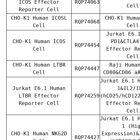
ICOS Effector
RQP74063
Cell
Reporter Cell
CHO-K1 Human ICOSL
CHO-K1 Huma
RQP74068
Cell
Cell
Jurkat E6.
CHO-K1 Human ICOS
PD1&CTLA4
RQP74454
Cell
Effector R
Cell
CHO-K1 Human LTBR
Raji Huma
RQP74447
Cell
CD80&CD86 a
Jurkat E6.1 
Jurkat E6.1 Human
1&IL2/I
LTBR Effector
RQP74259
(hCD25/hCD12
Reporter Cell
Effector R
Cell
Jurkat E6.1 
1 (Hi
CHO-K1 Human NKG2D
Expression)&
RQP74427