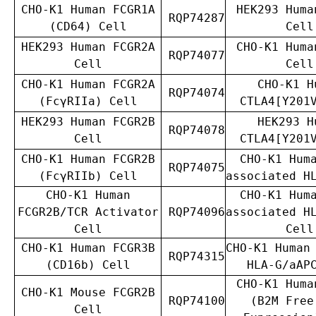
CHO-K1 Human FCGR1A
HEK293 Huma
RQP74287
(CD64) Cell
Cell
HEK293 Human FCGR2A
CHO-K1 Huma
RQP74077
Cell
Cell
CHO-K1 Human FCGR2A
CHO-K1 H
RQP74074
(FcγRIIa) Cell
CTLA4[Y201
HEK293 Human FCGR2B
HEK293 H
RQP74078
Cell
CTLA4[Y201
CHO-K1 Human FCGR2B
CHO-K1 Hum
RQP74075
(FcγRIIb) Cell
associated H
CHO-K1 Human
CHO-K1 Hum
FCGR2B/TCR Activator
RQP74096
associated H
Cell
Cell
CHO-K1 Human FCGR3B
CHO-K1 Human
RQP74315
(CD16b) Cell
HLA-G/aAP
CHO-K1 Huma
CHO-K1 Mouse FCGR2B
RQP74100
(B2M Free
Cell