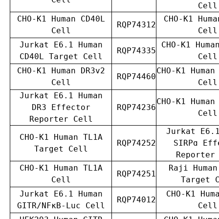
Cell
CHO-K1 Human CD40L
CHO-K1 Huma
RQP74312
Cell
Cell
Jurkat E6.1 Human
CHO-K1 Huma
RQP74335
CD40L Target Cell
Cell
CHO-K1 Human DR3v2
CHO-K1 Human
RQP74460
Cell
Cell
Jurkat E6.1 Human
CHO-K1 Human
DR3 Effector
RQP74236
Cell
Reporter Cell
Jurkat E6.
CHO-K1 Human TL1A
RQP74252
SIRPɑ Eff
Target Cell
Reporter
CHO-K1 Human TL1A
Raji Human
RQP74251
Cell
Target 
Jurkat E6.1 Human
CHO-K1 Hum
RQP74012
GITR/NFκB-Luc Cell
Cell