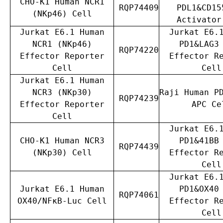
CHO-K1 Human NCR1
RQP74409
PDL1&CD15
(NKp46) Cell
Activator
Jurkat E6.1 Human
Jurkat E6.
NCR1 (NKp46)
PD1&LAG3
RQP74220
Effector Reporter
Effector R
Cell
Cell
Jurkat E6.1 Human
NCR3 (NKp30)
Raji Human P
RQP74239
Effector Reporter
APC Ce
Cell
Jurkat E6.
CHO-K1 Human NCR3
PD1&41BB
RQP74439
(NKp30) Cell
Effector R
Cell
Jurkat E6.
Jurkat E6.1 Human
PD1&OX40
RQP74061
OX40/NFκB-Luc Cell
Effector R
Cell