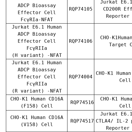
Jurkat E6.
ADCP Bioassay
RQP74105
CD200R Ef
Effector Cell
Reporter
Fc
γ
RIa-NFAT
Jurkat E6.1 Human
ADCP Bioassay
CHO-K1Huma
Effector Cell
RQP74106
Target 
Fc
γ
RIIa
(H variant) -NFAT
Jurkat E6.1 Human
ADCP Bioassay
CHO-K1 Human
Effector Cell
RQP74004
Cell
Fc
γ
RIIa
(R variant) -NFAT
CHO-K1 Human CD16A
CHO-K1 Hum
RQP74516
(F158) Cell
Cell
Jurkat E6.
CHO-K1 Human CD16A
RQP74517
CTLA4/ IL-2 
(V158) Cell
Reporter