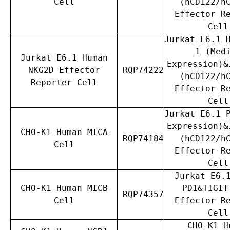
Cell
(hCD122/h
Effector R
Cell
Jurkat E6.1 
1 (Med
Jurkat E6.1 Human
Expression)&
NKG2D Effector
RQP74222
(hCD122/h
Reporter Cell
Effector R
Cell
Jurkat E6.1 
Expression)&
CHO-K1 Human MICA
RQP74184
(hCD122/h
Cell
Effector R
Cell
Jurkat E6.
CHO-K1 Human MICB
PD1&TIGIT
RQP74357
Cell
Effector R
Cell
CHO-K1 H