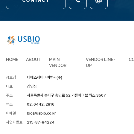
CONTACT
HOME
ABOUT
MAIN
VENDOR LINE-
C
VENDOR
UP
상호명
티에스제이아이앤씨(주)
대표
김영심
주소
서울특별시 송파구 충민로 52 가든파이브 웍스 S507
팩스
02. 6442. 2816
이메일
bio@usbio.co.kr
사업자번호
215-87-84224