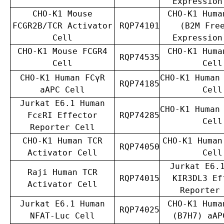
Expression
CHO-K1 Mouse
CHO-K1 Huma
FCGR2B/TCR Activator
RQP74101
(B2M Fre
Cell
Expression
CHO-K1 Mouse FCGR4
CHO-K1 Huma
RQP74535
Cell
Cell
CHO-K1 Human FCγR
CHO-K1 Human
RQP74185
aAPC Cell
Cell
Jurkat E6.1 Human
CHO-K1 Human
FcεRI Effector
RQP74285
Cell
Reporter Cell
CHO-K1 Human TCR
CHO-K1 Human
RQP74050
Activator Cell
Cell
Jurkat E6.
Raji Human TCR
RQP74015
KIR3DL3 Ef
Activator Cell
Reporter
Jurkat E6.1 Human
CHO-K1 Huma
RQP74025
NFAT-Luc Cell
(B7H7) aAP