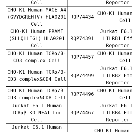
Cell
Reporter
CHO-K1 Human MAGE-A4
CHO-K1 Huma
(GVYDGREHTV) HLA0201
RQP74434
Cell
Cell
CHO-K1 Human PRAME
Jurkat E6.
(SLLQHLIGL) HLA0201
RQP74391
LILRB1 Ef
Cell
Reporter
CHO-K1 Human TCRα/β-
CHO-K1 Huma
RQP74457
CD3 complex Cell
Cell
Jurkat E6.
CHO-K1 Human TCRα/β-
RQP74499
LILRB2 Ef
CD3 complex&CD4 Cell
Reporter
CHO-K1 Human TCRα/β-
CHO-K1 Huma
RQP74496
CD3 complex&CD8 Cell
Cell
Jurkat E6.1 Human
Jurkat E6.
TCRαβ KO NFAT-Luc
RQP74467
LILRB4 Ef
Cell
Reporter
Jurkat E6.1 Human
CHO-K1 Human