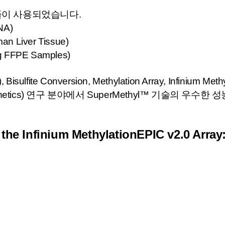
플이 사용되었습니다.
NA)
Liver Tissue)
FFPE Samples)
isulfite Conversion, Methylation Array, Infinium Me
enetics) 연구 분야에서 SuperMethyl™ 기술의 우
 the Infinium MethylationEPIC v2.0 Array