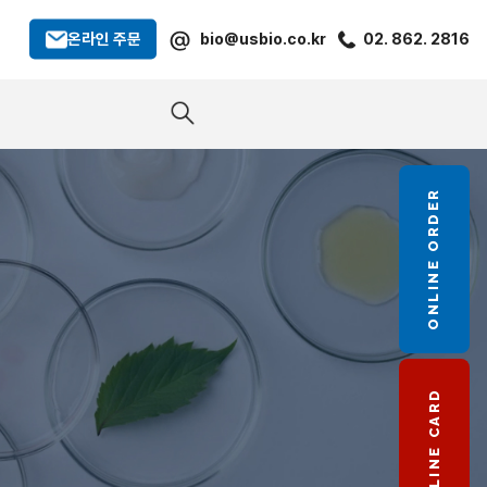
@
온라인 주문
bio@usbio.co.kr
02. 862. 2816
ONLINE ORDER
LINE CARD