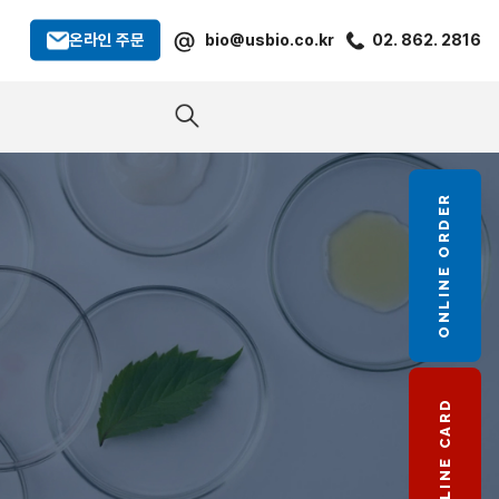
@
온라인 주문
bio@usbio.co.kr
02. 862. 2816
ONLINE ORDER
LINE CARD